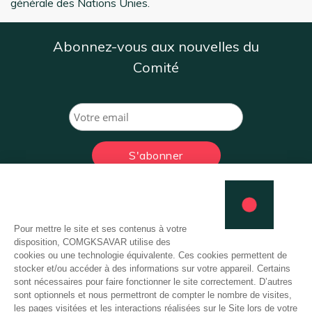
générale des Nations Unies.
Abonnez-vous aux nouvelles du
Comité
Comité Français de Soutien
à GK-Savar Bangladesh
Plan du site
CFS GK-Savar Bangladesh
Actualités
52, boulevard de Vaugirard
Domaines d’action