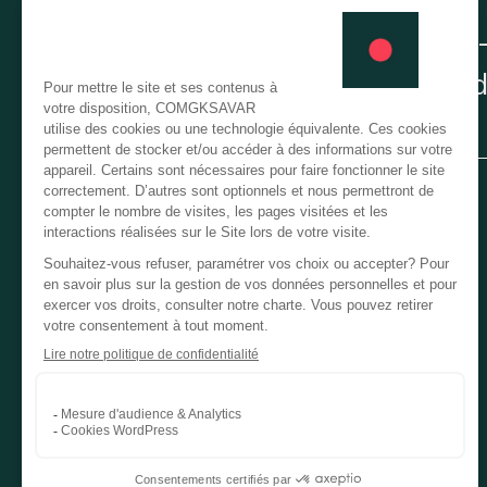
Abonnez-
nouvelles 
Comité Français de Soutien à GK-Savar
Bangladesh
CFS GK-Savar Bangladesh
52, boulevard de Vaugirard
75015 Paris
Tél. 01 43 21 80 25
comit@comgk.assocoweb.ovh