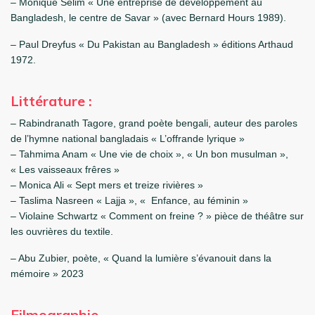
– Monique Sélim « Une entreprise de développement au
Bangladesh, le centre de Savar » (avec Bernard Hours 1989).
– Paul Dreyfus « Du Pakistan au Bangladesh » éditions Arthaud
1972.
Littérature :
– Rabindranath Tagore, grand poète bengali, auteur des paroles
de l’hymne national bangladais « L’offrande lyrique »
– Tahmima Anam « Une vie de choix », « Un bon musulman »,
« Les vaisseaux frêres »
– Monica Ali « Sept mers et treize rivières »
– Taslima Nasreen « Lajja », « Enfance, au féminin »
– Violaine Schwartz « Comment on freine ? » pièce de théâtre sur
les ouvrières du textile.
– Abu Zubier, poète, « Quand la lumière s’évanouit dans la
mémoire » 2023
Filmographie